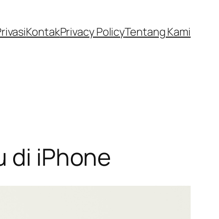
rivasi
Kontak
Privacy Policy
Tentang Kami
u di iPhone