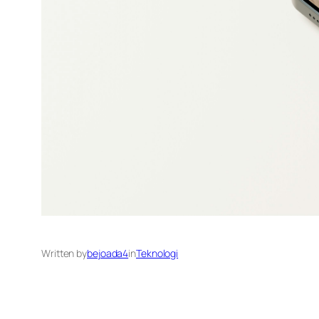
Written by
bejoada4
in
Teknologi