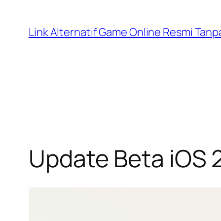
Skip
to
Link Alternatif Game Online Resmi Tan
content
Update Beta iOS 2