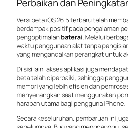
Perbaikan dan Peningkatan
Versi beta iOS 26.5 terbaru telah mem
berdampak positif pada pengalaman pe
pengoptimalan
baterai
. Melalui berb
waktu penggunaan alat tanpa pengisian
yang mengandalkan perangkat untuk akti
Di sisi lain, akses aplikasi juga menda
beta telah diperbaiki, sehingga pengg
memori yang lebih efisien dan pemrose
menyenangkan saat menggunakan ponsel.
harapan utama bagi pengguna iPhone.
Secara keseluruhan, pembaruan ini jug
sebelumnya. Bug yang mengganggu, seper