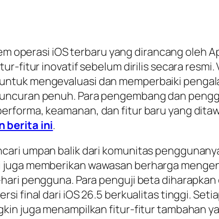
stem operasi iOS terbaru yang dirancang ole
-fitur inovatif sebelum dirilis secara resmi. 
untuk mengevaluasi dan memperbaiki pengal
uncuran penuh. Para pengembang dan penggun
rforma, keamanan, dan fitur baru yang ditaw
 berita ini
.
ari umpan balik dari komunitas penggunanya
 juga memberikan wawasan berharga mengenai
hari pengguna. Para penguji beta diharapkan
si final dari iOS 26.5 berkualitas tinggi. S
gkin juga menampilkan fitur-fitur tambahan