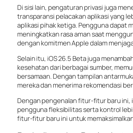
Di sisi lain, pengaturan privasi juga m
transparansi pelacakan aplikasi yang l
aplikasi pihak ketiga. Pengguna dapat m
meningkatkan rasa aman saat menggunak
dengan komitmen Apple dalam menjaga 
Selain itu, iOS 26.5 Beta juga menambah
kesehatan dari berbagai sumber, memu
bersamaan. Dengan tampilan antarmuka
mereka dan menerima rekomendasi berd
Dengan pengenalan fitur-fitur baru ini
pengguna fleksibilitas serta kontrol 
fitur-fitur baru ini untuk memaksimal